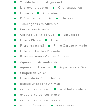
Ventilador Centrifugo em Linha
Microventiladores
Churrasqueiras
Lareiras
Calefatores
Difusor em aluminio
Helices
Tubulações em Aluminio
Curvas em Aluminio
Colchao Caixa de Ovo
Difusores
Filtros Planos
Filtro Hepa
Filtro manta g3
Filtro Carvao Ativado
Filtro em Cartao Plissado
Filtro de manta Carvao Ativado
Aquecedor de Ambiente
Aquecedor Eletrico
Aquecedor a Gas
Chapeu de Calor
Filtros de Ar Comprimido
Bebedouros para Animais
exaustores eólicos
ventilador eolico
exaustores eolicos preço
exaustores eolicos preço
ventilação eolica
exaustor teto