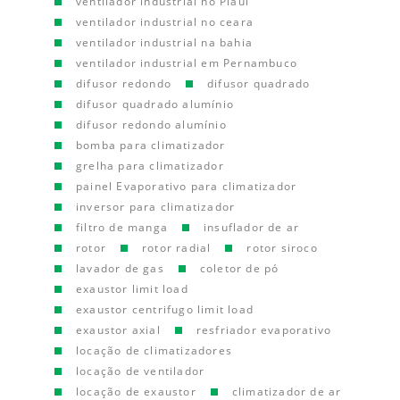
ventilador industrial no Piauí
ventilador industrial no ceara
ventilador industrial na bahia
ventilador industrial em Pernambuco
difusor redondo
difusor quadrado
difusor quadrado alumínio
difusor redondo alumínio
bomba para climatizador
grelha para climatizador
painel Evaporativo para climatizador
inversor para climatizador
filtro de manga
insuflador de ar
rotor
rotor radial
rotor siroco
lavador de gas
coletor de pó
exaustor limit load
exaustor centrifugo limit load
exaustor axial
resfriador evaporativo
locação de climatizadores
locação de ventilador
locação de exaustor
climatizador de ar