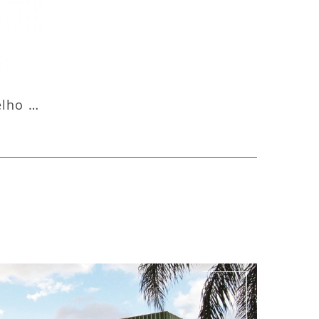
Aquecedor Infravermelho Pedestal Luft-20000