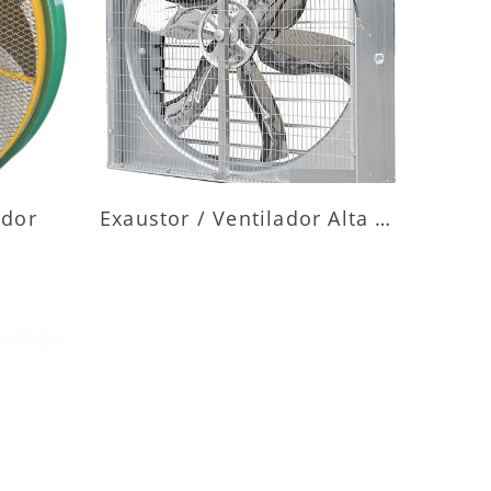
ES
MAIS INFORMAÇÕES
ador
Exaustor / Ventilador Alta Vazão
ES