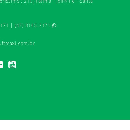
ríssimo , 210, Fátima - Joinville - Santa
7171 | (47) 3145-7171
uftmaxi.com.br