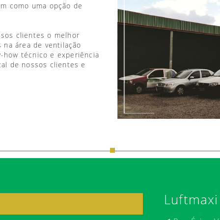
vem como uma opção de
ssos clientes o melhor
 na área de ventilação
w-how técnico e experiência
tal de nossos clientes e
Luftmaxi