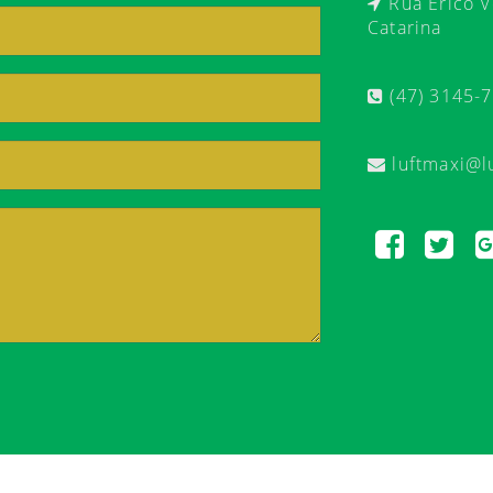
Rua Érico Ve
Catarina
(47) 3145-
luftmaxi@l