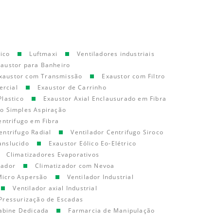
ico
Luftmaxi
Ventiladores industriais
xaustor para Banheiro
xaustor com Transmissão
Exaustor com Filtro
ercial
Exaustor de Carrinho
Plastico
Exaustor Axial Enclausurado em Fibra
go Simples Aspiração
entrifugo em Fibra
entrifugo Radial
Ventilador Centrifugo Siroco
anslucido
Exaustor Eólico Eo-Elétrico
Climatizadores Evaporativos
cador
Climatizador com Nevoa
Micro Aspersão
Ventilador Industrial
Ventilador axial Industrial
Pressurização de Escadas
abine Dedicada
Farmarcia de Manipulação