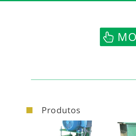
https:/
MOT
Produtos