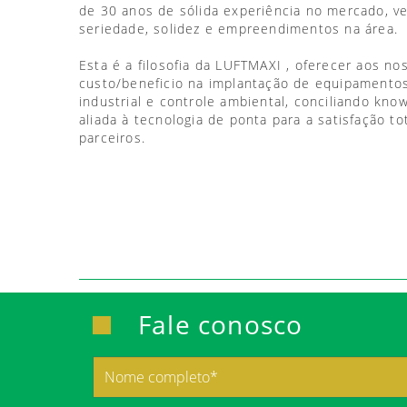
de 30 anos de sólida experiência no mercado, 
seriedade, solidez e empreendimentos na área.
Esta é a filosofia da LUFTMAXI , oferecer aos no
custo/beneficio na implantação de equipamentos
industrial e controle ambiental, conciliando kno
aliada à tecnologia de ponta para a satisfação to
parceiros.
Fale conosco