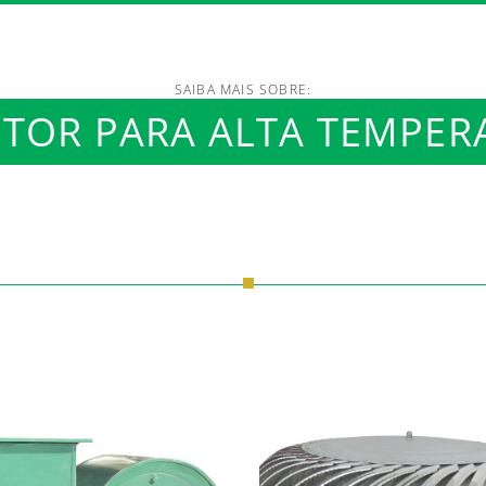
SAIBA MAIS SOBRE:
/www.luftmaxi.com.br/in
OR PARA ALTA TEMPER