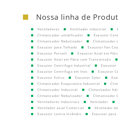
Nossa linha de Produ
Ventiladores
Ventilador industrial
Climatizador umidificador
Exaustor Cen
Climatizador Nebulizador
Climatizador
Exaustor para Telhado
Exaustor Fan Coo
Exaustor Portatil
Exaustor Axial em Fibr
Exaustor Axial em Fibra com Transmissão
Exaustor Centrifugo Industrial
Exaustor 
Exaustor Centrifugo em Inox
Exaustor C
Exaustor Eolico
Exaustor Solar
Exa
Climatizador Evaporativo Industrial
Clim
Climatizador Industrial
Climatizador Adi
Climatizador Nebulizador
Climatizador 
Ventiladores Industriais
Ventilador
Ventilador axial Comercial
Ventilador d
Exaustor contra Incêndio
Exaustor para 