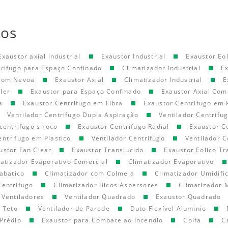
tos
Exaustor axial industrial
Exaustor Industrial
Exaustor Eol
trifugo para Espaço Confinado
Climatizador Industrial
E
 com Nevoa
Exaustor Axial
Climatizador Industrial
E
ler
Exaustor para Espaço Confinado
Exaustor Axial Com
a
Exaustor Centrifugo em Fibra
Exaustor Centrifugo em 
Ventilador Centrifugo Dupla Aspiração
Ventilador Centrifu
centrifugo siroco
Exaustor Centrifugo Radial
Exaustor C
entrifugo em Plastico
Ventilador Centrifugo
Ventilador C
ustor Fan Clear
Exaustor Translucido
Exaustor Eolico Tr
atizador Evaporativo Comercial
Climatizador Evaporativo
abatico
Climatizador com Colmeia
Climatizador Umidifi
Centrifugo
Climatizador Bicos Aspersores
Climatizador 
Ventiladores
Ventilador Quadrado
Exaustor Quadrado
e Teto
Ventilador de Parede
Duto Flexível Aluminio
Prédio
Exaustor para Combate ao Incendio
Coifa
C