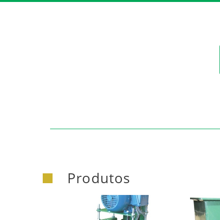
https:/
Produtos