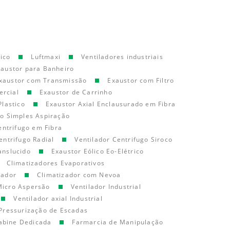
ico
Luftmaxi
Ventiladores industriais
xaustor para Banheiro
xaustor com Transmissão
Exaustor com Filtro
ercial
Exaustor de Carrinho
Plastico
Exaustor Axial Enclausurado em Fibra
go Simples Aspiração
entrifugo em Fibra
entrifugo Radial
Ventilador Centrifugo Siroco
anslucido
Exaustor Eólico Eo-Elétrico
Climatizadores Evaporativos
cador
Climatizador com Nevoa
Micro Aspersão
Ventilador Industrial
Ventilador axial Industrial
Pressurização de Escadas
abine Dedicada
Farmarcia de Manipulação