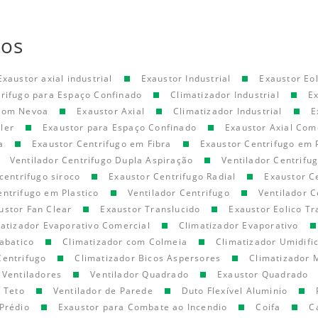
tos
Exaustor axial industrial
Exaustor Industrial
Exaustor Eol
trifugo para Espaço Confinado
Climatizador Industrial
E
 com Nevoa
Exaustor Axial
Climatizador Industrial
E
ler
Exaustor para Espaço Confinado
Exaustor Axial Com
a
Exaustor Centrifugo em Fibra
Exaustor Centrifugo em 
Ventilador Centrifugo Dupla Aspiração
Ventilador Centrifu
centrifugo siroco
Exaustor Centrifugo Radial
Exaustor C
entrifugo em Plastico
Ventilador Centrifugo
Ventilador C
ustor Fan Clear
Exaustor Translucido
Exaustor Eolico Tr
atizador Evaporativo Comercial
Climatizador Evaporativo
abatico
Climatizador com Colmeia
Climatizador Umidifi
Centrifugo
Climatizador Bicos Aspersores
Climatizador 
Ventiladores
Ventilador Quadrado
Exaustor Quadrado
e Teto
Ventilador de Parede
Duto Flexível Aluminio
Prédio
Exaustor para Combate ao Incendio
Coifa
C