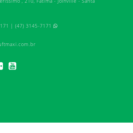
ríssimo , 210, Fátima - Joinville - Santa
7171 | (47) 3145-7171
uftmaxi.com.br