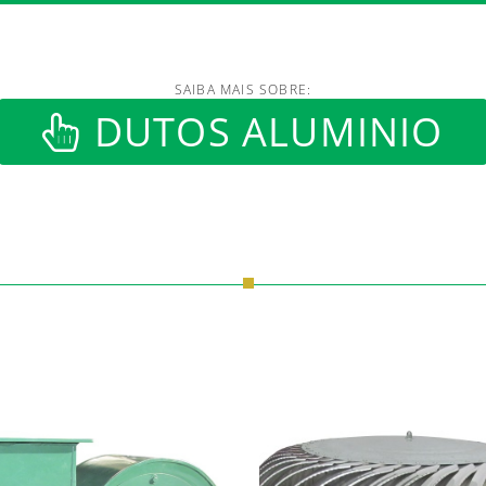
SAIBA MAIS SOBRE:
/www.luftmaxi.com.br/in
DUTOS ALUMINIO