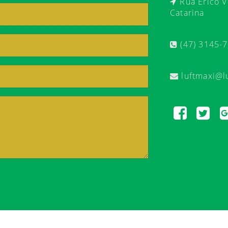
Rua Érico Ve
Catarina
(47) 3145-
luftmaxi@l