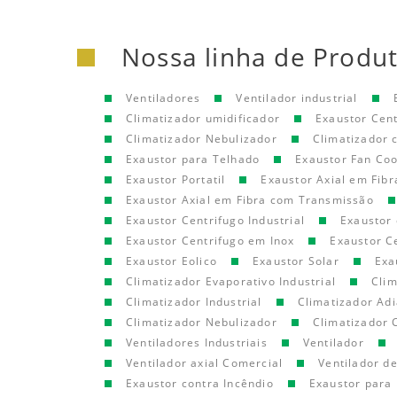
Nossa linha de Produ
Ventiladores
Ventilador industrial
Climatizador umidificador
Exaustor Cen
Climatizador Nebulizador
Climatizador
Exaustor para Telhado
Exaustor Fan Coo
Exaustor Portatil
Exaustor Axial em Fibr
Exaustor Axial em Fibra com Transmissão
Exaustor Centrifugo Industrial
Exaustor 
Exaustor Centrifugo em Inox
Exaustor C
Exaustor Eolico
Exaustor Solar
Exa
Climatizador Evaporativo Industrial
Clim
Climatizador Industrial
Climatizador Adi
Climatizador Nebulizador
Climatizador 
Ventiladores Industriais
Ventilador
Ventilador axial Comercial
Ventilador d
Exaustor contra Incêndio
Exaustor para 