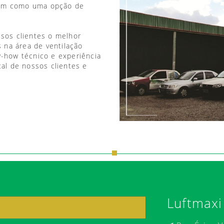
vem como uma opção de
ssos clientes o melhor
 na área de ventilação
w-how técnico e experiência
tal de nossos clientes e
Luftmaxi