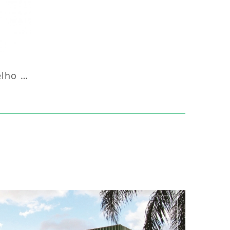
Aquecedor Infravermelho Pedestal Luft-20000