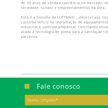
de 30 anos de sólida experiência no mercado, 
seriedade, solidez e empreendimentos na área.
Esta é a filosofia da LUFTMAXI , oferecer aos no
custo/beneficio na implantação de equipamentos
industrial e controle ambiental, conciliando kno
aliada à tecnologia de ponta para a satisfação to
parceiros.
Fale conosco