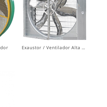
ES
MAIS INFORMAÇÕES
ador
Exaustor / Ventilador Alta Vazão
ES