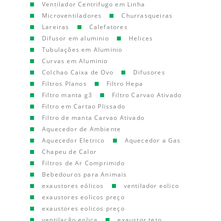
Ventilador Centrifugo em Linha
Microventiladores
Churrasqueiras
Lareiras
Calefatores
Difusor em aluminio
Helices
Tubulações em Aluminio
Curvas em Aluminio
Colchao Caixa de Ovo
Difusores
Filtros Planos
Filtro Hepa
Filtro manta g3
Filtro Carvao Ativado
Filtro em Cartao Plissado
Filtro de manta Carvao Ativado
Aquecedor de Ambiente
Aquecedor Eletrico
Aquecedor a Gas
Chapeu de Calor
Filtros de Ar Comprimido
Bebedouros para Animais
exaustores eólicos
ventilador eolico
exaustores eolicos preço
exaustores eolicos preço
ventilação eolica
exaustor teto