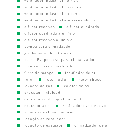
ventilador industrial no Piauí
ventilador industrial no ceara
ventilador industrial na bahia
ventilador industrial em Pernambuco
difusor redondo
difusor quadrado
difusor quadrado alumínio
difusor redondo alumínio
bomba para climatizador
grelha para climatizador
painel Evaporativo para climatizador
inversor para climatizador
filtro de manga
insuflador de ar
rotor
rotor radial
rotor siroco
lavador de gas
coletor de pó
exaustor limit load
exaustor centrifugo limit load
exaustor axial
resfriador evaporativo
locação de climatizadores
locação de ventilador
locação de exaustor
climatizador de ar