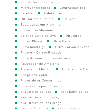
Ventilador Centrifugo em Linha
Microventiladores
Churrasqueiras
Lareiras
Calefatores
Difusor em aluminio
Helices
Tubulações em Aluminio
Curvas em Aluminio
Colchao Caixa de Ovo
Difusores
Filtros Planos
Filtro Hepa
Filtro manta g3
Filtro Carvao Ativado
Filtro em Cartao Plissado
Filtro de manta Carvao Ativado
Aquecedor de Ambiente
Aquecedor Eletrico
Aquecedor a Gas
Chapeu de Calor
Filtros de Ar Comprimido
Bebedouros para Animais
exaustores eólicos
ventilador eolico
exaustores eolicos preço
exaustores eolicos preço
ventilação eolica
exaustor teto