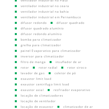
ventilador industrial no Piauí
ventilador industrial no ceara
ventilador industrial na bahia
ventilador industrial em Pernambuco
difusor redondo
difusor quadrado
difusor quadrado alumínio
difusor redondo alumínio
bomba para climatizador
grelha para climatizador
painel Evaporativo para climatizador
inversor para climatizador
filtro de manga
insuflador de ar
rotor
rotor radial
rotor siroco
lavador de gas
coletor de pó
exaustor limit load
exaustor centrifugo limit load
exaustor axial
resfriador evaporativo
locação de climatizadores
locação de ventilador
locação de exaustor
climatizador de ar