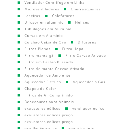
Ventilador Centrifugo em Linha
Microventiladores
Churrasqueiras
Lareiras
Calefatores
Difusor em aluminio
Helices
Tubulações em Aluminio
Curvas em Aluminio
Colchao Caixa de Ovo
Difusores
Filtros Planos
Filtro Hepa
Filtro manta g3
Filtro Carvao Ativado
Filtro em Cartao Plissado
Filtro de manta Carvao Ativado
Aquecedor de Ambiente
Aquecedor Eletrico
Aquecedor a Gas
Chapeu de Calor
Filtros de Ar Comprimido
Bebedouros para Animais
exaustores eólicos
ventilador eolico
exaustores eolicos preço
exaustores eolicos preço
ventilação eolica
exaustor teto