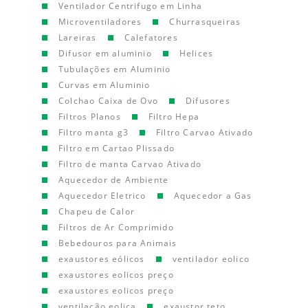
Ventilador Centrifugo em Linha
Microventiladores
Churrasqueiras
Lareiras
Calefatores
Difusor em aluminio
Helices
Tubulações em Aluminio
Curvas em Aluminio
Colchao Caixa de Ovo
Difusores
Filtros Planos
Filtro Hepa
Filtro manta g3
Filtro Carvao Ativado
Filtro em Cartao Plissado
Filtro de manta Carvao Ativado
Aquecedor de Ambiente
Aquecedor Eletrico
Aquecedor a Gas
Chapeu de Calor
Filtros de Ar Comprimido
Bebedouros para Animais
exaustores eólicos
ventilador eolico
exaustores eolicos preço
exaustores eolicos preço
ventilação eolica
exaustor teto