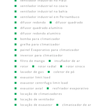
ventilador industrial no Piauí
ventilador industrial no ceara
ventilador industrial na bahia
ventilador industrial em Pernambuco
difusor redondo
difusor quadrado
difusor quadrado alumínio
difusor redondo alumínio
bomba para climatizador
grelha para climatizador
painel Evaporativo para climatizador
inversor para climatizador
filtro de manga
insuflador de ar
rotor
rotor radial
rotor siroco
lavador de gas
coletor de pó
exaustor limit load
exaustor centrifugo limit load
exaustor axial
resfriador evaporativo
locação de climatizadores
locação de ventilador
locação de exaustor
climatizador de ar