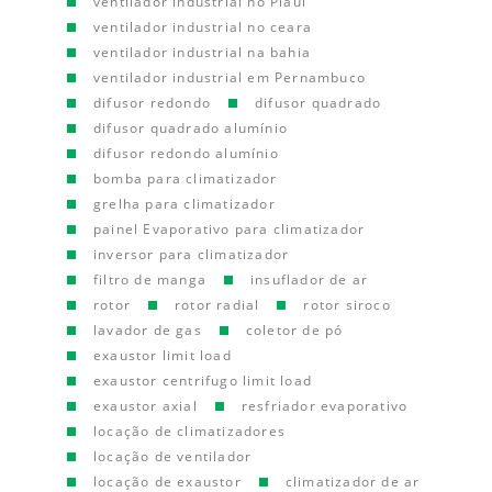
ventilador industrial no Piauí
ventilador industrial no ceara
ventilador industrial na bahia
ventilador industrial em Pernambuco
difusor redondo
difusor quadrado
difusor quadrado alumínio
difusor redondo alumínio
bomba para climatizador
grelha para climatizador
painel Evaporativo para climatizador
inversor para climatizador
filtro de manga
insuflador de ar
rotor
rotor radial
rotor siroco
lavador de gas
coletor de pó
exaustor limit load
exaustor centrifugo limit load
exaustor axial
resfriador evaporativo
locação de climatizadores
locação de ventilador
locação de exaustor
climatizador de ar