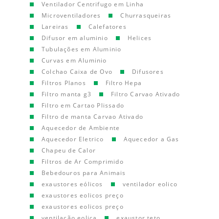
Ventilador Centrifugo em Linha
Microventiladores
Churrasqueiras
Lareiras
Calefatores
Difusor em aluminio
Helices
Tubulações em Aluminio
Curvas em Aluminio
Colchao Caixa de Ovo
Difusores
Filtros Planos
Filtro Hepa
Filtro manta g3
Filtro Carvao Ativado
Filtro em Cartao Plissado
Filtro de manta Carvao Ativado
Aquecedor de Ambiente
Aquecedor Eletrico
Aquecedor a Gas
Chapeu de Calor
Filtros de Ar Comprimido
Bebedouros para Animais
exaustores eólicos
ventilador eolico
exaustores eolicos preço
exaustores eolicos preço
ventilação eolica
exaustor teto