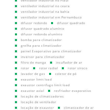
ventilador industrial no Piauí
ventilador industrial no ceara
ventilador industrial na bahia
ventilador industrial em Pernambuco
difusor redondo
difusor quadrado
difusor quadrado alumínio
difusor redondo alumínio
bomba para climatizador
grelha para climatizador
painel Evaporativo para climatizador
inversor para climatizador
filtro de manga
insuflador de ar
rotor
rotor radial
rotor siroco
lavador de gas
coletor de pó
exaustor limit load
exaustor centrifugo limit load
exaustor axial
resfriador evaporativo
locação de climatizadores
locação de ventilador
locação de exaustor
climatizador de ar