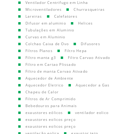
Ventilador Centrifugo em Linha
Microventiladores
Churrasqueiras
Lareiras
Calefatores
Difusor em aluminio
Helices
Tubulações em Aluminio
Curvas em Aluminio
Colchao Caixa de Ovo
Difusores
Filtros Planos
Filtro Hepa
Filtro manta g3
Filtro Carvao Ativado
Filtro em Cartao Plissado
Filtro de manta Carvao Ativado
Aquecedor de Ambiente
Aquecedor Eletrico
Aquecedor a Gas
Chapeu de Calor
Filtros de Ar Comprimido
Bebedouros para Animais
exaustores eólicos
ventilador eolico
exaustores eolicos preço
exaustores eolicos preço
ventilação eolica
exaustor teto