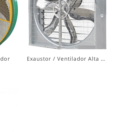
ES
MAIS INFORMAÇÕES
ador
Exaustor / Ventilador Alta Vazão
ES