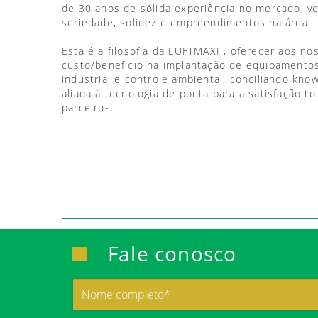
de 30 anos de sólida experiência no mercado, 
seriedade, solidez e empreendimentos na área.
Esta é a filosofia da LUFTMAXI , oferecer aos no
custo/beneficio na implantação de equipamentos
industrial e controle ambiental, conciliando kno
aliada à tecnologia de ponta para a satisfação to
parceiros.
Fale conosco