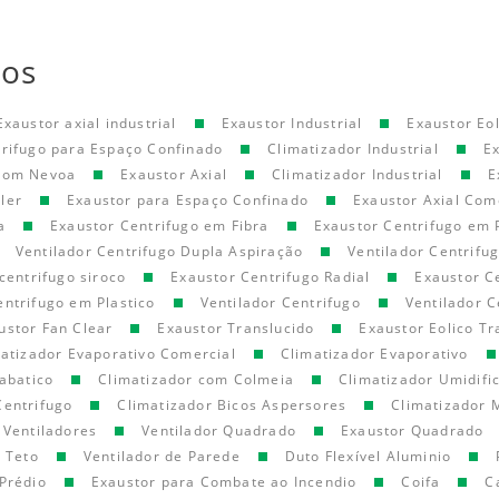
tos
Exaustor axial industrial
Exaustor Industrial
Exaustor Eol
trifugo para Espaço Confinado
Climatizador Industrial
E
 com Nevoa
Exaustor Axial
Climatizador Industrial
E
ler
Exaustor para Espaço Confinado
Exaustor Axial Com
a
Exaustor Centrifugo em Fibra
Exaustor Centrifugo em 
Ventilador Centrifugo Dupla Aspiração
Ventilador Centrifu
centrifugo siroco
Exaustor Centrifugo Radial
Exaustor C
entrifugo em Plastico
Ventilador Centrifugo
Ventilador C
ustor Fan Clear
Exaustor Translucido
Exaustor Eolico Tr
atizador Evaporativo Comercial
Climatizador Evaporativo
abatico
Climatizador com Colmeia
Climatizador Umidifi
Centrifugo
Climatizador Bicos Aspersores
Climatizador 
Ventiladores
Ventilador Quadrado
Exaustor Quadrado
e Teto
Ventilador de Parede
Duto Flexível Aluminio
Prédio
Exaustor para Combate ao Incendio
Coifa
C