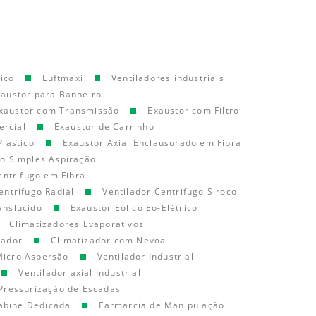
ico
Luftmaxi
Ventiladores industriais
xaustor para Banheiro
xaustor com Transmissão
Exaustor com Filtro
ercial
Exaustor de Carrinho
Plastico
Exaustor Axial Enclausurado em Fibra
go Simples Aspiração
entrifugo em Fibra
entrifugo Radial
Ventilador Centrifugo Siroco
anslucido
Exaustor Eólico Eo-Elétrico
Climatizadores Evaporativos
cador
Climatizador com Nevoa
Micro Aspersão
Ventilador Industrial
Ventilador axial Industrial
Pressurização de Escadas
abine Dedicada
Farmarcia de Manipulação