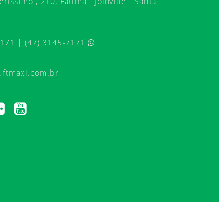
ríssimo , 210, Fátima - Joinville - Santa
7171 | (47) 3145-7171
uftmaxi.com.br