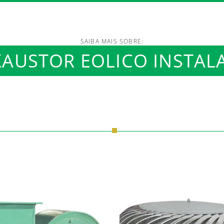
SAIBA MAIS SOBRE:
/www.luftmaxi.com.br/in
AUSTOR EOLICO INSTAL