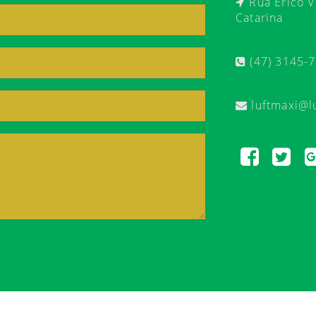
Rua Érico Ve
Catarina
(47) 3145-
luftmaxi@l