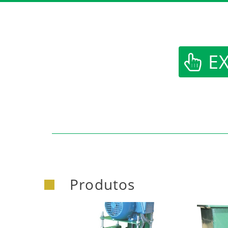
https:/
EX
Produtos