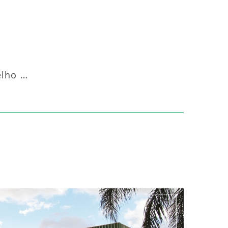
Aquecedor Infravermelho Pedestal Luft-20000