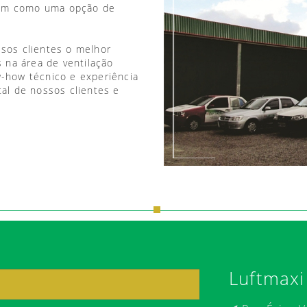
vem como uma opção de
ssos clientes o melhor
 na área de ventilação
w-how técnico e experiência
tal de nossos clientes e
Luftmaxi