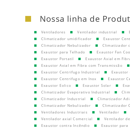
Nossa linha de Produ
Ventiladores
Ventilador industrial
Climatizador umidificador
Exaustor Cen
Climatizador Nebulizador
Climatizador
Exaustor para Telhado
Exaustor Fan Coo
Exaustor Portatil
Exaustor Axial em Fibr
Exaustor Axial em Fibra com Transmissão
Exaustor Centrifugo Industrial
Exaustor 
Exaustor Centrifugo em Inox
Exaustor C
Exaustor Eolico
Exaustor Solar
Exa
Climatizador Evaporativo Industrial
Clim
Climatizador Industrial
Climatizador Adi
Climatizador Nebulizador
Climatizador 
Ventiladores Industriais
Ventilador
Ventilador axial Comercial
Ventilador d
Exaustor contra Incêndio
Exaustor para 