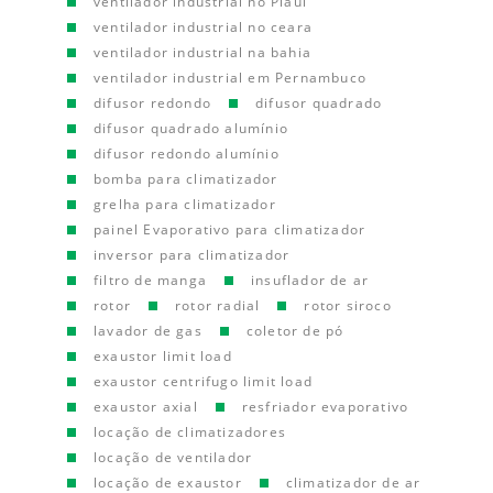
ventilador industrial no Piauí
ventilador industrial no ceara
ventilador industrial na bahia
ventilador industrial em Pernambuco
difusor redondo
difusor quadrado
difusor quadrado alumínio
difusor redondo alumínio
bomba para climatizador
grelha para climatizador
painel Evaporativo para climatizador
inversor para climatizador
filtro de manga
insuflador de ar
rotor
rotor radial
rotor siroco
lavador de gas
coletor de pó
exaustor limit load
exaustor centrifugo limit load
exaustor axial
resfriador evaporativo
locação de climatizadores
locação de ventilador
locação de exaustor
climatizador de ar