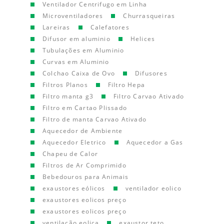
Ventilador Centrifugo em Linha
Microventiladores
Churrasqueiras
Lareiras
Calefatores
Difusor em aluminio
Helices
Tubulações em Aluminio
Curvas em Aluminio
Colchao Caixa de Ovo
Difusores
Filtros Planos
Filtro Hepa
Filtro manta g3
Filtro Carvao Ativado
Filtro em Cartao Plissado
Filtro de manta Carvao Ativado
Aquecedor de Ambiente
Aquecedor Eletrico
Aquecedor a Gas
Chapeu de Calor
Filtros de Ar Comprimido
Bebedouros para Animais
exaustores eólicos
ventilador eolico
exaustores eolicos preço
exaustores eolicos preço
ventilação eolica
exaustor teto