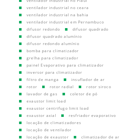
ventilador industrial no Piauí
ventilador industrial no ceara
ventilador industrial na bahia
ventilador industrial em Pernambuco
difusor redondo
difusor quadrado
difusor quadrado alumínio
difusor redondo alumínio
bomba para climatizador
grelha para climatizador
painel Evaporativo para climatizador
inversor para climatizador
filtro de manga
insuflador de ar
rotor
rotor radial
rotor siroco
lavador de gas
coletor de pó
exaustor limit load
exaustor centrifugo limit load
exaustor axial
resfriador evaporativo
locação de climatizadores
locação de ventilador
locação de exaustor
climatizador de ar