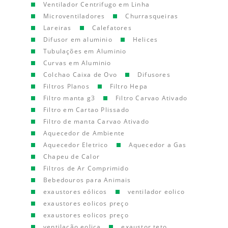
Ventilador Centrifugo em Linha
Microventiladores
Churrasqueiras
Lareiras
Calefatores
Difusor em aluminio
Helices
Tubulações em Aluminio
Curvas em Aluminio
Colchao Caixa de Ovo
Difusores
Filtros Planos
Filtro Hepa
Filtro manta g3
Filtro Carvao Ativado
Filtro em Cartao Plissado
Filtro de manta Carvao Ativado
Aquecedor de Ambiente
Aquecedor Eletrico
Aquecedor a Gas
Chapeu de Calor
Filtros de Ar Comprimido
Bebedouros para Animais
exaustores eólicos
ventilador eolico
exaustores eolicos preço
exaustores eolicos preço
ventilação eolica
exaustor teto