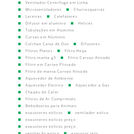
Ventilador Centrifugo em Linha
Microventiladores
Churrasqueiras
Lareiras
Calefatores
Difusor em aluminio
Helices
Tubulações em Aluminio
Curvas em Aluminio
Colchao Caixa de Ovo
Difusores
Filtros Planos
Filtro Hepa
Filtro manta g3
Filtro Carvao Ativado
Filtro em Cartao Plissado
Filtro de manta Carvao Ativado
Aquecedor de Ambiente
Aquecedor Eletrico
Aquecedor a Gas
Chapeu de Calor
Filtros de Ar Comprimido
Bebedouros para Animais
exaustores eólicos
ventilador eolico
exaustores eolicos preço
exaustores eolicos preço
ventilação eolica
exaustor teto