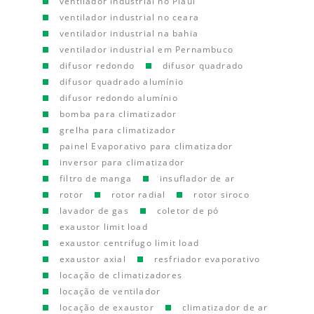
ventilador industrial no Piauí
ventilador industrial no ceara
ventilador industrial na bahia
ventilador industrial em Pernambuco
difusor redondo
difusor quadrado
difusor quadrado alumínio
difusor redondo alumínio
bomba para climatizador
grelha para climatizador
painel Evaporativo para climatizador
inversor para climatizador
filtro de manga
insuflador de ar
rotor
rotor radial
rotor siroco
lavador de gas
coletor de pó
exaustor limit load
exaustor centrifugo limit load
exaustor axial
resfriador evaporativo
locação de climatizadores
locação de ventilador
locação de exaustor
climatizador de ar