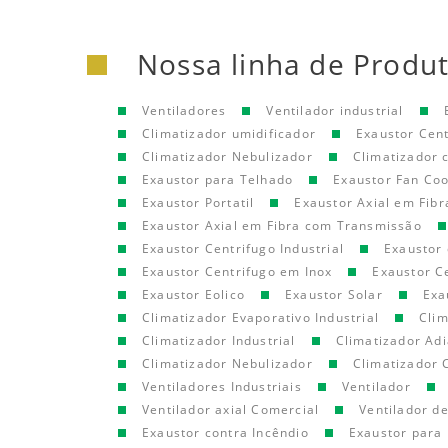
Nossa linha de Produ
Ventiladores
Ventilador industrial
Climatizador umidificador
Exaustor Cen
Climatizador Nebulizador
Climatizador
Exaustor para Telhado
Exaustor Fan Coo
Exaustor Portatil
Exaustor Axial em Fibr
Exaustor Axial em Fibra com Transmissão
Exaustor Centrifugo Industrial
Exaustor 
Exaustor Centrifugo em Inox
Exaustor C
Exaustor Eolico
Exaustor Solar
Exa
Climatizador Evaporativo Industrial
Clim
Climatizador Industrial
Climatizador Adi
Climatizador Nebulizador
Climatizador 
Ventiladores Industriais
Ventilador
Ventilador axial Comercial
Ventilador d
Exaustor contra Incêndio
Exaustor para 