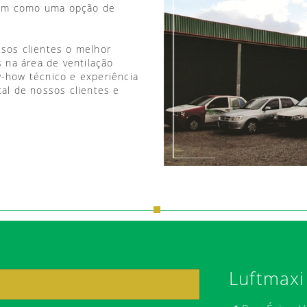
vem como uma opção de
ssos clientes o melhor
 na área de ventilação
w-how técnico e experiência
tal de nossos clientes e
Luftmaxi