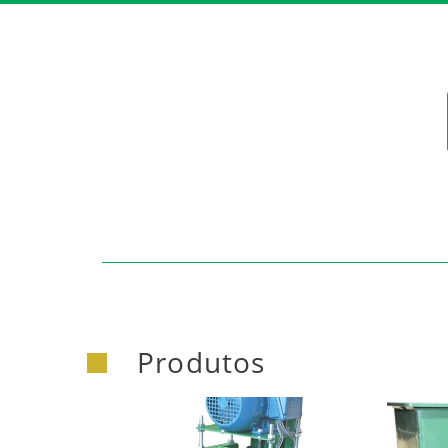
https:/
Produtos