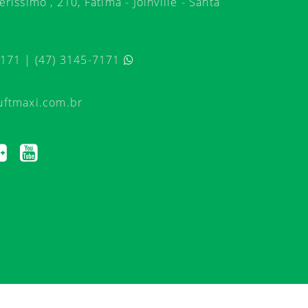
ríssimo , 210, Fátima - Joinville - Santa
7171 | (47) 3145-7171
uftmaxi.com.br