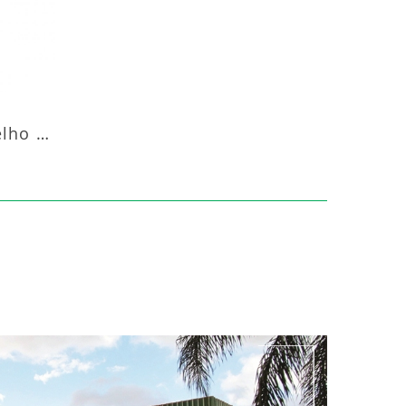
Aquecedor Infravermelho Pedestal Luft-20000