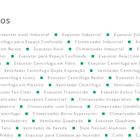
tos
Exaustor axial industrial
Exaustor Industrial
Exaustor Eol
trifugo para Espaço Confinado
Climatizador Industrial
E
 com Nevoa
Exaustor Axial
Climatizador Industrial
E
ler
Exaustor para Espaço Confinado
Exaustor Axial Com
a
Exaustor Centrifugo em Fibra
Exaustor Centrifugo em 
Ventilador Centrifugo Dupla Aspiração
Ventilador Centrifu
centrifugo siroco
Exaustor Centrifugo Radial
Exaustor C
entrifugo em Plastico
Ventilador Centrifugo
Ventilador C
ustor Fan Clear
Exaustor Translucido
Exaustor Eolico Tr
atizador Evaporativo Comercial
Climatizador Evaporativo
abatico
Climatizador com Colmeia
Climatizador Umidifi
Centrifugo
Climatizador Bicos Aspersores
Climatizador 
Ventiladores
Ventilador Quadrado
Exaustor Quadrado
e Teto
Ventilador de Parede
Duto Flexível Aluminio
Prédio
Exaustor para Combate ao Incendio
Coifa
C