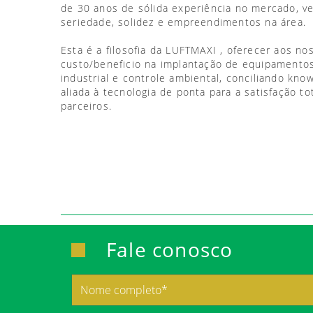
de 30 anos de sólida experiência no mercado, 
seriedade, solidez e empreendimentos na área.
Esta é a filosofia da LUFTMAXI , oferecer aos no
custo/beneficio na implantação de equipamentos
industrial e controle ambiental, conciliando kno
aliada à tecnologia de ponta para a satisfação to
parceiros.
Fale conosco