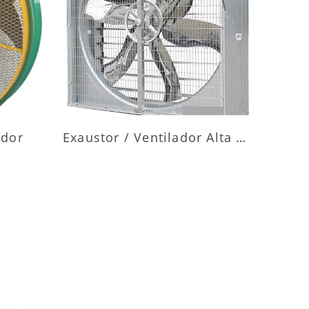
ES
MAIS INFORMAÇÕES
ador
Exaustor / Ventilador Alta Vazão
ES