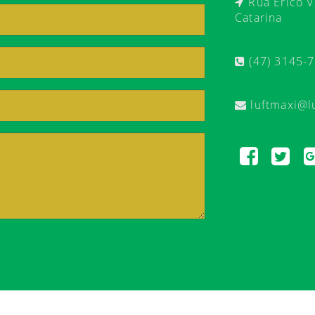
Rua Érico Ve
Catarina
(47) 3145-
luftmaxi@l