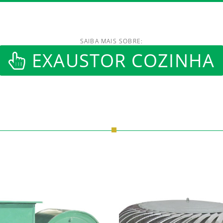
SAIBA MAIS SOBRE:
/www.luftmaxi.com.br/in
EXAUSTOR COZINHA