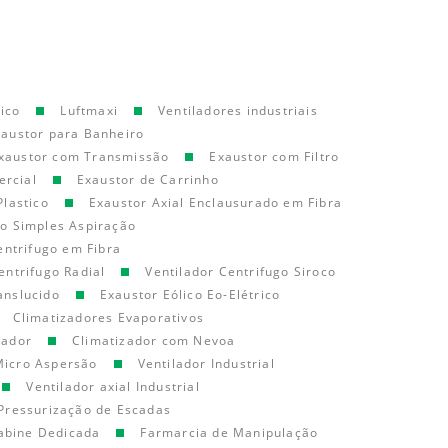
ico
Luftmaxi
Ventiladores industriais
xaustor para Banheiro
xaustor com Transmissão
Exaustor com Filtro
ercial
Exaustor de Carrinho
Plastico
Exaustor Axial Enclausurado em Fibra
go Simples Aspiração
entrifugo em Fibra
entrifugo Radial
Ventilador Centrifugo Siroco
anslucido
Exaustor Eólico Eo-Elétrico
Climatizadores Evaporativos
cador
Climatizador com Nevoa
Micro Aspersão
Ventilador Industrial
Ventilador axial Industrial
Pressurização de Escadas
abine Dedicada
Farmarcia de Manipulação