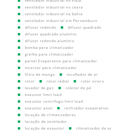
ventilador industrial no Piauí
ventilador industrial no ceara
ventilador industrial na bahia
ventilador industrial em Pernambuco
difusor redondo
difusor quadrado
difusor quadrado alumínio
difusor redondo alumínio
bomba para climatizador
grelha para climatizador
painel Evaporativo para climatizador
inversor para climatizador
filtro de manga
insuflador de ar
rotor
rotor radial
rotor siroco
lavador de gas
coletor de pó
exaustor limit load
exaustor centrifugo limit load
exaustor axial
resfriador evaporativo
locação de climatizadores
locação de ventilador
locação de exaustor
climatizador de ar