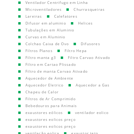
Ventilador Centrifugo em Linha
Microventiladores
Churrasqueiras
Lareiras
Calefatores
Difusor em aluminio
Helices
Tubulações em Aluminio
Curvas em Aluminio
Colchao Caixa de Ovo
Difusores
Filtros Planos
Filtro Hepa
Filtro manta g3
Filtro Carvao Ativado
Filtro em Cartao Plissado
Filtro de manta Carvao Ativado
Aquecedor de Ambiente
Aquecedor Eletrico
Aquecedor a Gas
Chapeu de Calor
Filtros de Ar Comprimido
Bebedouros para Animais
exaustores eólicos
ventilador eolico
exaustores eolicos preço
exaustores eolicos preço
ventilação eolica
exaustor teto