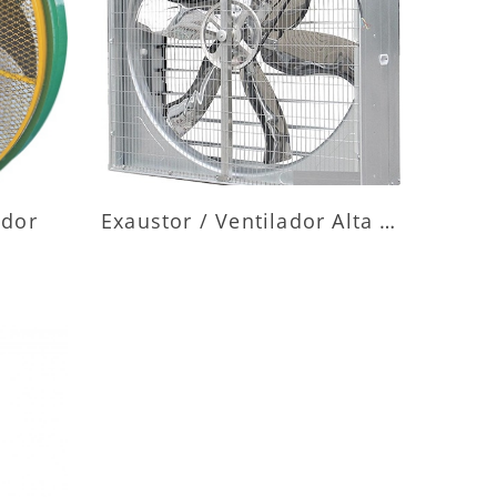
ES
MAIS INFORMAÇÕES
ador
Exaustor / Ventilador Alta Vazão
ES