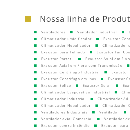
Nossa linha de Produ
Ventiladores
Ventilador industrial
Climatizador umidificador
Exaustor Cen
Climatizador Nebulizador
Climatizador
Exaustor para Telhado
Exaustor Fan Coo
Exaustor Portatil
Exaustor Axial em Fibr
Exaustor Axial em Fibra com Transmissão
Exaustor Centrifugo Industrial
Exaustor 
Exaustor Centrifugo em Inox
Exaustor C
Exaustor Eolico
Exaustor Solar
Exa
Climatizador Evaporativo Industrial
Clim
Climatizador Industrial
Climatizador Adi
Climatizador Nebulizador
Climatizador 
Ventiladores Industriais
Ventilador
Ventilador axial Comercial
Ventilador d
Exaustor contra Incêndio
Exaustor para 