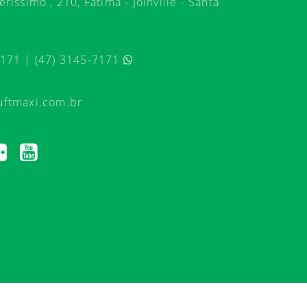
ríssimo , 210, Fátima - Joinville - Santa
7171 | (47) 3145-7171
uftmaxi.com.br