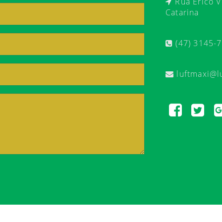
Rua Érico Ve
Catarina
(47) 3145-
luftmaxi@l