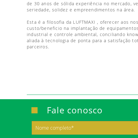
de 30 anos de sólida experiência no mercado, 
seriedade, solidez e empreendimentos na área.
Esta é a filosofia da LUFTMAXI , oferecer aos no
custo/beneficio na implantação de equipamentos
industrial e controle ambiental, conciliando kno
aliada à tecnologia de ponta para a satisfação to
parceiros.
Fale conosco