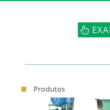
https:/
EXA
Produtos