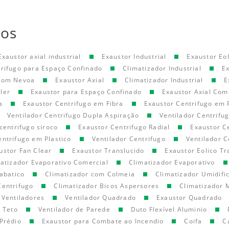
tos
Exaustor axial industrial
Exaustor Industrial
Exaustor Eol
trifugo para Espaço Confinado
Climatizador Industrial
E
 com Nevoa
Exaustor Axial
Climatizador Industrial
E
ler
Exaustor para Espaço Confinado
Exaustor Axial Com
a
Exaustor Centrifugo em Fibra
Exaustor Centrifugo em 
Ventilador Centrifugo Dupla Aspiração
Ventilador Centrifu
centrifugo siroco
Exaustor Centrifugo Radial
Exaustor C
entrifugo em Plastico
Ventilador Centrifugo
Ventilador C
ustor Fan Clear
Exaustor Translucido
Exaustor Eolico Tr
atizador Evaporativo Comercial
Climatizador Evaporativo
abatico
Climatizador com Colmeia
Climatizador Umidifi
Centrifugo
Climatizador Bicos Aspersores
Climatizador 
Ventiladores
Ventilador Quadrado
Exaustor Quadrado
e Teto
Ventilador de Parede
Duto Flexível Aluminio
Prédio
Exaustor para Combate ao Incendio
Coifa
C