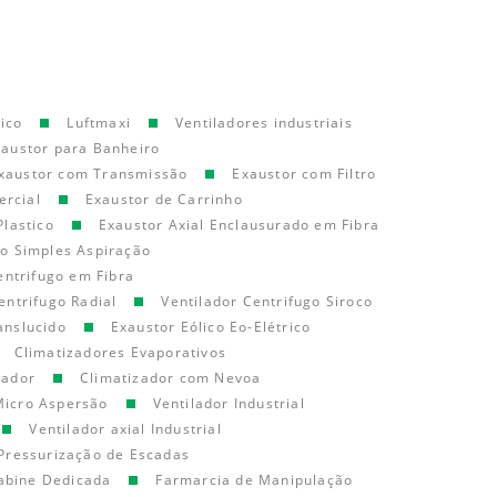
ico
Luftmaxi
Ventiladores industriais
xaustor para Banheiro
xaustor com Transmissão
Exaustor com Filtro
ercial
Exaustor de Carrinho
Plastico
Exaustor Axial Enclausurado em Fibra
go Simples Aspiração
entrifugo em Fibra
entrifugo Radial
Ventilador Centrifugo Siroco
anslucido
Exaustor Eólico Eo-Elétrico
Climatizadores Evaporativos
cador
Climatizador com Nevoa
Micro Aspersão
Ventilador Industrial
Ventilador axial Industrial
Pressurização de Escadas
abine Dedicada
Farmarcia de Manipulação