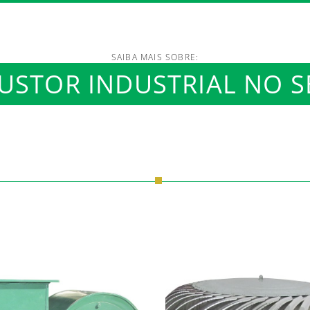
SAIBA MAIS SOBRE:
/www.luftmaxi.com.br/in
USTOR INDUSTRIAL NO S