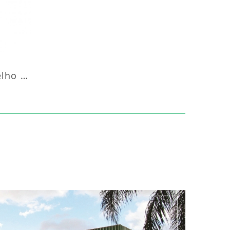
Aquecedor Infravermelho Pedestal Luft-20000