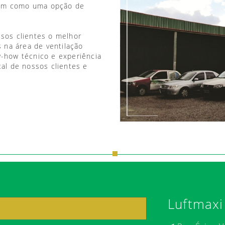
vem como uma opção de
ssos clientes o melhor
 na área de ventilação
w-how técnico e experiência
tal de nossos clientes e
Luftmaxi