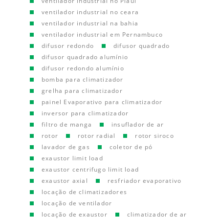
ventilador industrial no Piauí
ventilador industrial no ceara
ventilador industrial na bahia
ventilador industrial em Pernambuco
difusor redondo
difusor quadrado
difusor quadrado alumínio
difusor redondo alumínio
bomba para climatizador
grelha para climatizador
painel Evaporativo para climatizador
inversor para climatizador
filtro de manga
insuflador de ar
rotor
rotor radial
rotor siroco
lavador de gas
coletor de pó
exaustor limit load
exaustor centrifugo limit load
exaustor axial
resfriador evaporativo
locação de climatizadores
locação de ventilador
locação de exaustor
climatizador de ar