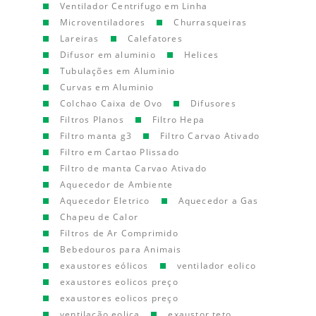
Ventilador Centrifugo em Linha
Microventiladores
Churrasqueiras
Lareiras
Calefatores
Difusor em aluminio
Helices
Tubulações em Aluminio
Curvas em Aluminio
Colchao Caixa de Ovo
Difusores
Filtros Planos
Filtro Hepa
Filtro manta g3
Filtro Carvao Ativado
Filtro em Cartao Plissado
Filtro de manta Carvao Ativado
Aquecedor de Ambiente
Aquecedor Eletrico
Aquecedor a Gas
Chapeu de Calor
Filtros de Ar Comprimido
Bebedouros para Animais
exaustores eólicos
ventilador eolico
exaustores eolicos preço
exaustores eolicos preço
ventilação eolica
exaustor teto