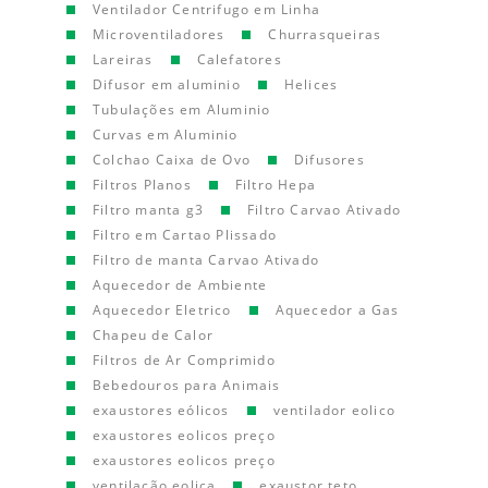
Ventilador Centrifugo em Linha
Microventiladores
Churrasqueiras
Lareiras
Calefatores
Difusor em aluminio
Helices
Tubulações em Aluminio
Curvas em Aluminio
Colchao Caixa de Ovo
Difusores
Filtros Planos
Filtro Hepa
Filtro manta g3
Filtro Carvao Ativado
Filtro em Cartao Plissado
Filtro de manta Carvao Ativado
Aquecedor de Ambiente
Aquecedor Eletrico
Aquecedor a Gas
Chapeu de Calor
Filtros de Ar Comprimido
Bebedouros para Animais
exaustores eólicos
ventilador eolico
exaustores eolicos preço
exaustores eolicos preço
ventilação eolica
exaustor teto