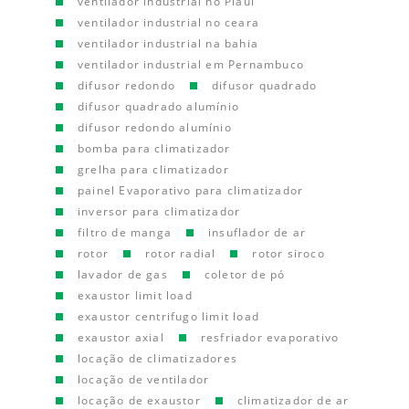
ventilador industrial no Piauí
ventilador industrial no ceara
ventilador industrial na bahia
ventilador industrial em Pernambuco
difusor redondo
difusor quadrado
difusor quadrado alumínio
difusor redondo alumínio
bomba para climatizador
grelha para climatizador
painel Evaporativo para climatizador
inversor para climatizador
filtro de manga
insuflador de ar
rotor
rotor radial
rotor siroco
lavador de gas
coletor de pó
exaustor limit load
exaustor centrifugo limit load
exaustor axial
resfriador evaporativo
locação de climatizadores
locação de ventilador
locação de exaustor
climatizador de ar