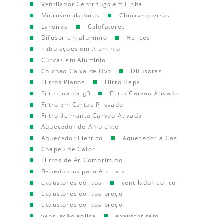
Ventilador Centrifugo em Linha
Microventiladores
Churrasqueiras
Lareiras
Calefatores
Difusor em aluminio
Helices
Tubulações em Aluminio
Curvas em Aluminio
Colchao Caixa de Ovo
Difusores
Filtros Planos
Filtro Hepa
Filtro manta g3
Filtro Carvao Ativado
Filtro em Cartao Plissado
Filtro de manta Carvao Ativado
Aquecedor de Ambiente
Aquecedor Eletrico
Aquecedor a Gas
Chapeu de Calor
Filtros de Ar Comprimido
Bebedouros para Animais
exaustores eólicos
ventilador eolico
exaustores eolicos preço
exaustores eolicos preço
ventilação eolica
exaustor teto