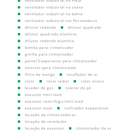
ventilador industrial no Piauí
ventilador industrial no ceara
ventilador industrial na bahia
ventilador industrial em Pernambuco
difusor redondo
difusor quadrado
difusor quadrado alumínio
difusor redondo alumínio
bomba para climatizador
grelha para climatizador
painel Evaporativo para climatizador
inversor para climatizador
filtro de manga
insuflador de ar
rotor
rotor radial
rotor siroco
lavador de gas
coletor de pó
exaustor limit load
exaustor centrifugo limit load
exaustor axial
resfriador evaporativo
locação de climatizadores
locação de ventilador
locação de exaustor
climatizador de ar